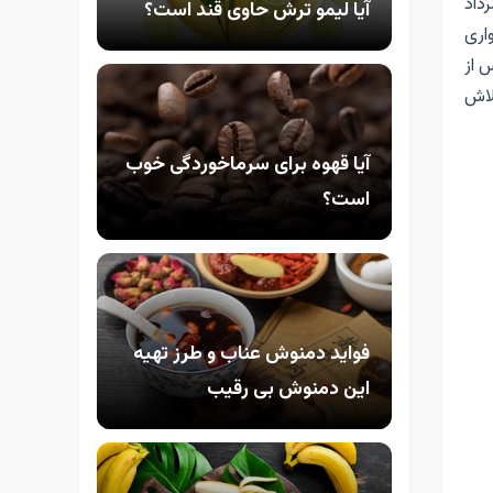
داد
آیا لیمو ترش حاوی قند است؟
اری
 از
لاش
آیا قهوه برای سرماخوردگی خوب
است؟
فواید دمنوش عناب و طرز تهیه
این دمنوش بی رقیب