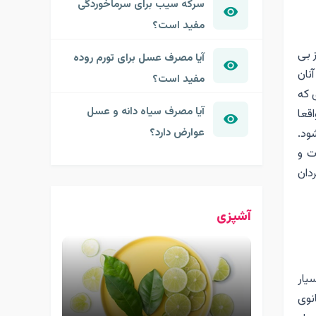
سرکه سیب برای سرماخوردگی
مفید است؟
 بی
آیا مصرف عسل برای تورم روده
نان
مفید است؟
 که
آیا مصرف سیاه دانه و عسل
قعا
عوارض دارد؟
ود.
ت و
دان
آشپزی
یار
نوی