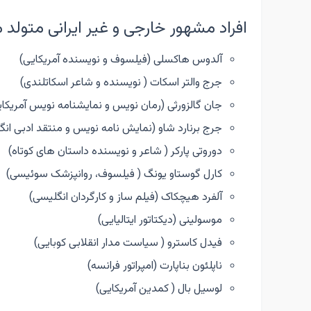
افراد مشهور خارجی و غیر ایرانی متولد 
آلدوس هاکسلی (فیلسوف و نویسنده آمریکایی)
جرج والتر اسکات ( نویسنده و شاعر اسکاتلندی)
جان گالزورثی (رمان نویس و نمایشنامه نویس آمریکای
جرج برنارد شاو (نمایش نامه نویس و منتقد ادبی انگ
دوروتی پارکر ( شاعر و نویسنده داستان های کوتاه)
کارل گوستاو یونگ ( فیلسوف، روانپزشک سوئیسی)
آلفرد هیچکاک (فیلم ساز و کارگردان انگلیسی)
موسولینی (دیکتاتور ایتالیایی)
فیدل کاسترو ( سیاست مدار انقلابی کوبایی)
ناپلئون بناپارت (امپراتور فرانسه)
لوسیل بال ( کمدین آمریکایی)