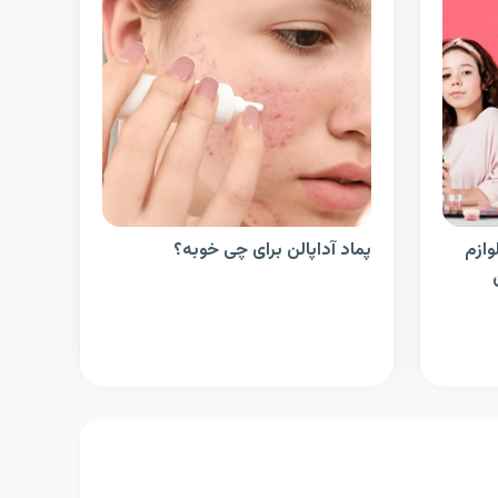
وازم
پماد آداپالن برای چی خوبه؟