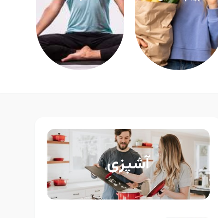
آشپزی