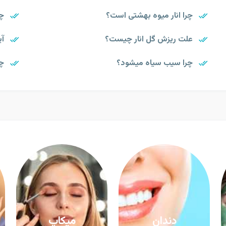
چرا انار میوه بهشتی است؟
چر
علت ریزش گل انار چیست؟
آی
چرا سیب سیاه میشود؟
چر
دندان
میکاپ