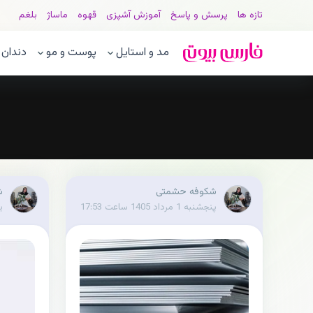
تازه ها
پرسش و پاسخ
آموزش آشپزی
قهوه
ماساژ
بلغم
مد و استایل
پوست و مو
دندان
شکوفه حشمتی
ش
پنجشنبه 1 مرداد 1405 ساعت 17:53
یکش