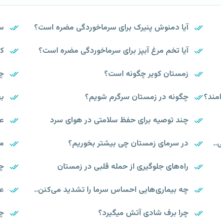
آیا دمنوش پنیرک برای سرماخوردگی مضره است؟
سی
آیا تخم مرغ آبپز برای سرماخوردگی مضره است؟
کد
زمستان کویر چگونه است؟
چر
مند؟
چگونه در زمستان سرگرم شویم؟
به
چند توصیه برای حفظ سلامتی در هوای سرد
عو
..
در سرمای زمستان چی بیشتر بخوریم؟
می
راه‌های جلوگیری از حمله قلبی در زمستان
چر
چه بیماری‌هایی احساس سرما را تشدید می‌کنن..
عل
چرا برف شادی آتش میگیرد؟
چر