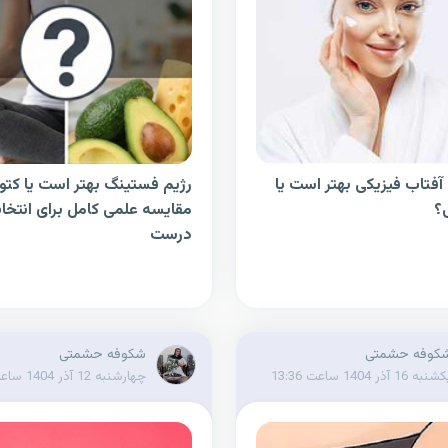
آفتاب فیزیکی بهتر است یا
رژیم فستینگ بهتر است یا کتو
؟
مقایسه علمی کامل برای انتخا
درست
کوفه حشمتی
شکوفه حشمتی
نبه 16 آذر 1404 ساعت 13:36
چهارشنبه 12 آذر 1404 ساعت 14:04