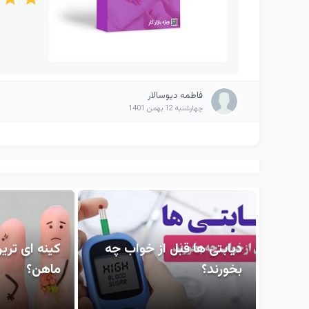
فاطمه دیوسالار
چهارشنبه 12 بهمن 1401
دیابتی ها قبل از خواب چه
کینه ای تری
بخورند؟
ماهن؟