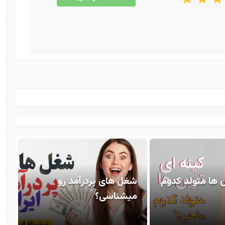
ن ها متولد کدوم
شغل های پردرآمد رو
میشناسی؟