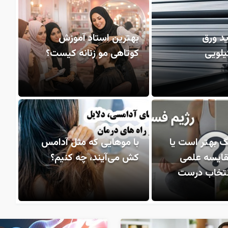
د ورق
بهترین استاد آموزش
یلویی
کوتاهی مو زنانه کیست؟
گ بهتر است یا
با موهایی که مثل آدامس
قایسه علمی
کش می‌آیند، چه کنیم؟
انتخاب درست