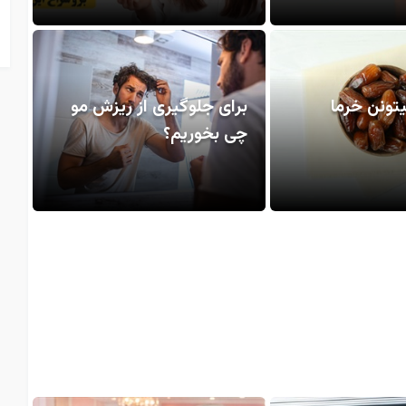
یتونن خرما
برای جلوگیری از ریزش مو
چی بخوریم؟