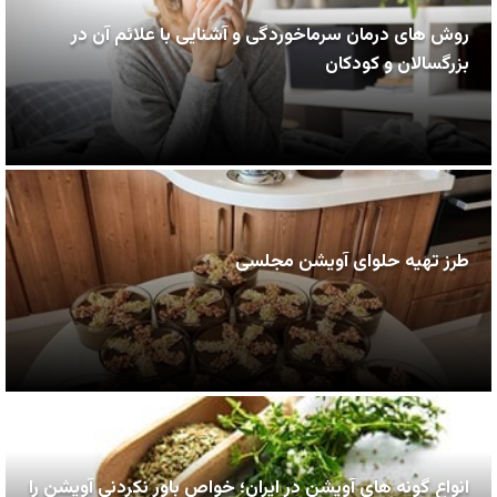
روش های درمان سرماخوردگی و آشنایی با علائم آن در
بزرگسالان و کودکان
طرز تهیه حلوای آویشن مجلسی
انواع گونه های آویشن در ایران؛ خواص باور نکردنی آویشن را