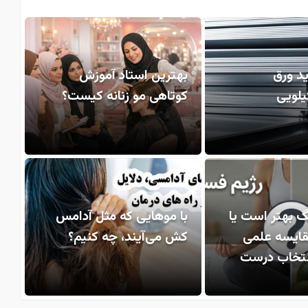
د ورق
بهترین استاد آموزش
یلویی
کوتاهی مو زنانه کیست؟
گ بهتر است یا
با موهایی که مثل آدامس
قایسه علمی
کش می‌آیند، چه کنیم؟
انتخاب درست