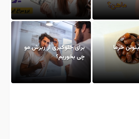
یتونن خرما
برای جلوگیری از ریزش مو
چی بخوریم؟