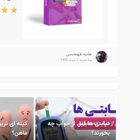
هانیه طهماسبی
سه شنبه 2 خرداد 1402
دیابتی ها قبل از خواب چه
کینه ای تری
بخورند؟
ماهن؟