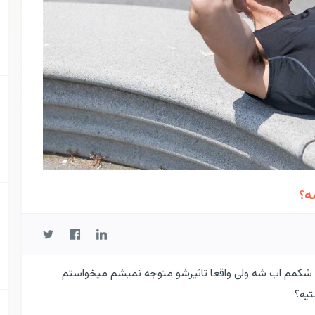
ه؟
کمم اب شه ولی واقعا تاثیرشو متوجه نمیشم میخواستم
یه؟