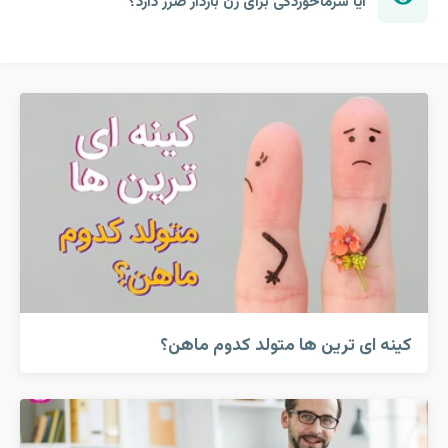
آیا سرماخوردگی برای زن باردار ضرر دارد؟
کینه ای ترین ها متولد کدوم ماهن؟