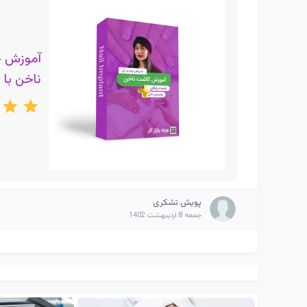
آموزش 
ناخن با 
پویش تشکری
جمعه 8 اردیبهشت 1402