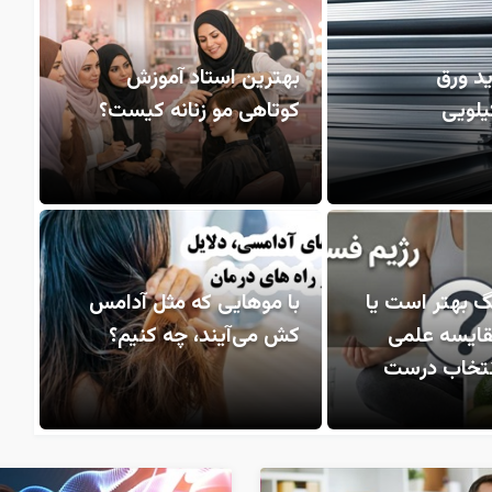
د ورق
بهترین استاد آموزش
یلویی
کوتاهی مو زنانه کیست؟
گ بهتر است یا
با موهایی که مثل آدامس
قایسه علمی
کش می‌آیند، چه کنیم؟
انتخاب درست