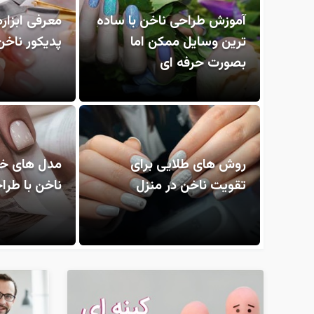
آموزش طراحی ناخن با ساده
معرفی ابزاره
ترین وسایل ممکن اما
پدیکور ناخن
بصورت حرفه ای
روش های طلایی برای
مدل های خ
تقویت ناخن در منزل
ناخن با طرا