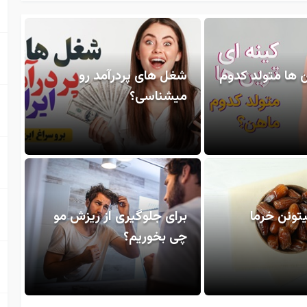
ن ها متولد کدوم
شغل های پردرآمد رو
میشناسی؟
یتونن خرما
برای جلوگیری از ریزش مو
چی بخوریم؟