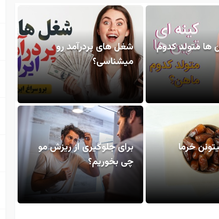
ن ها متولد کدوم
شغل های پردرآمد رو
میشناسی؟
یتونن خرما
برای جلوگیری از ریزش مو
چی بخوریم؟