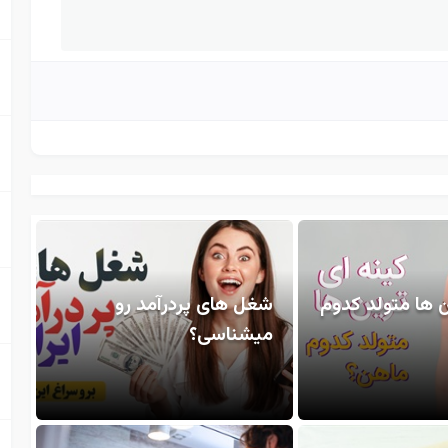
ن ها متولد کدوم
شغل های پردرآمد رو
میشناسی؟