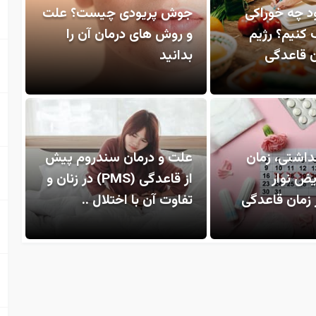
ود چه خوراکی
جوش پریودی چیست؟ علت
کنیم؟ رژیم
و روش های درمان آن را
ن قاعدگی
بدانید
هداشتی، زمان
علت و درمان سندروم پیش
ض نوار
از قاعدگی (PMS) در زنان و
زمان قاعدگی
تفاوت آن با اختلال ..