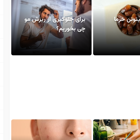
یتونن خرما
برای جلوگیری از ریزش مو
چی بخوریم؟