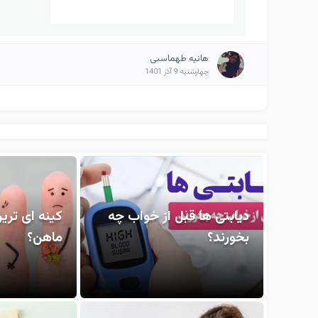
هانیه طهماسبی
چهارشنبه 9 آذر 1401
دیابتی ها قبل از خواب چه
کینه ای تری
بخورند؟
ماهن؟