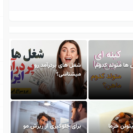
ن ها متولد کدوم
شغل های پردرآمد رو
میشناسی؟
یتونن خرما
برای جلوگیری از ریزش مو