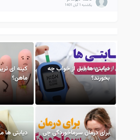
یکشنبه 1 آبان 1401
دیابتی ها قبل از خواب چه
کینه ای تری
بخورند؟
ماهن؟
برای درمان سرماخوردگی چی
دیابتی ها م