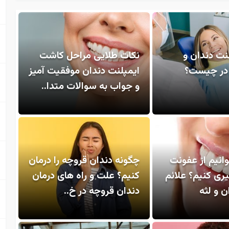
نت دندان و
نکات طلایی مراحل کاشت
 در چیست؟
ایمپلنت دندان موفقیت آمیز
و جواب به سوالات متدا..
انیم از عفونت
چگونه دندان قروچه را درمان
ری کنیم؟ علائم
کنیم؟ علت و راه های درمان
 و لثه
دندان قروچه در خ..