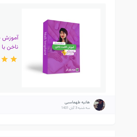
آموزش 
ناخن با 
هانیه طهماسبی
سه شنبه 3 آبان 1401