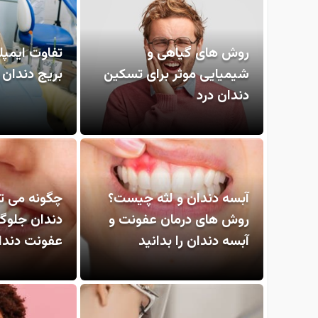
روش های گیاهی و
تفاوت ایمپل
شیمیایی موثر برای تسکین
بریج دندان
دندان درد
آبسه دندان و لثه چیست؟
چگونه می تو
روش های درمان عفونت و
دندان جلوگی
آبسه دندان را بدانید
عفونت دندان