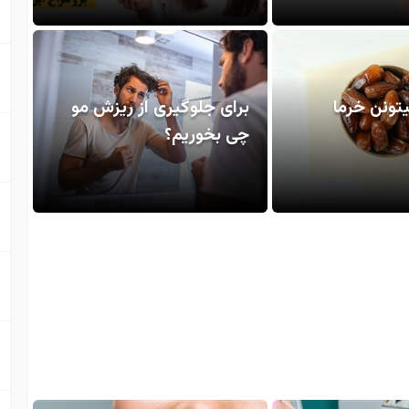
یتونن خرما
برای جلوگیری از ریزش مو
چی بخوریم؟