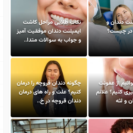
نت دندان و
نکات طلایی مراحل کاشت
 در چیست؟
ایمپلنت دندان موفقیت آمیز
و جواب به سوالات متدا..
انیم از عفونت
چگونه دندان قروچه را درمان
ری کنیم؟ علائم
کنیم؟ علت و راه های درمان
 و لثه
دندان قروچه در خ..