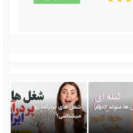
ن ها متولد کدوم
شغل های پردرآمد رو
میشناسی؟