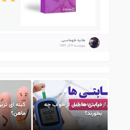
هانیه طهماسبی
چهارشنبه 9 آذر 1401
دیابتی ها قبل از خواب چه
کینه ای تری
بخورند؟
ماهن؟