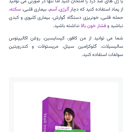
یا ژل های ضد درد را امتحان کنید اما تنها در صورتی می توانید
از پماد استفاده کنید که دچار
آلرژی
،
آسم
، بیماری قلبی،
سکته
،
حمله قلبی، خونریزی دستگاه گوارش، بیماری کلیوی و کبدی
نباشید و
فشار خون بالا
نداشته باشید.
شما می توانید از من کافور، کپسایسین، روغن اکالیپتوس
سالیسیلات، گلوکزامین سیتل، مریستولات و کندرویتین
سولفات استفاده کنید.