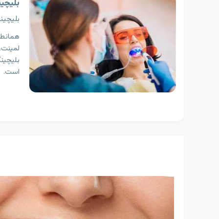
بلیچین
بلیچین
همانطور
لمینت، 
بلیچین
است.