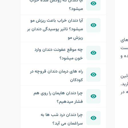
آیا دندان که روکش شده خراب
میشود؟
آیا دندان خراب باعث ریزش مو
میشود؟ تاثیر پوسیدگی دندان بر
ریزش مو
های
است
چه موقع عفونت دندان وارد
ه و
خون میشود؟
راه های درمان دندان قروچه در
لین
کودکان
ید.
 در
چرا دندان هایمان را روی هم
فشار میدهیم؟
چرا دندان درد شب ها به
سراغمان می آید؟