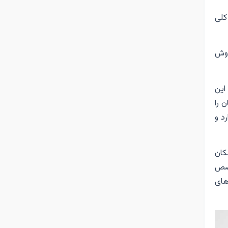
کلی
روش
این
 را
رد و
کان
خصص
های