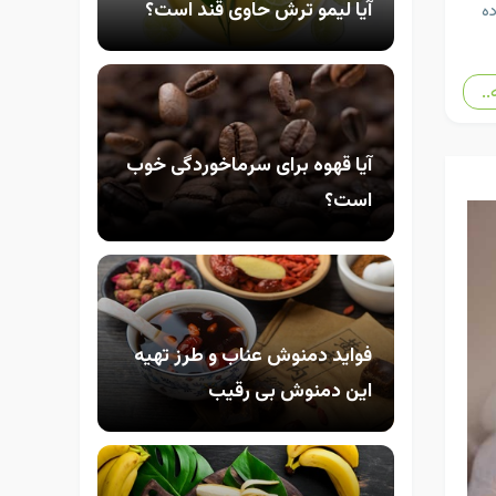
آیا لیمو ترش حاوی قند است؟
ه
..
آیا قهوه برای سرماخوردگی خوب
است؟
فواید دمنوش عناب و طرز تهیه
این دمنوش بی رقیب