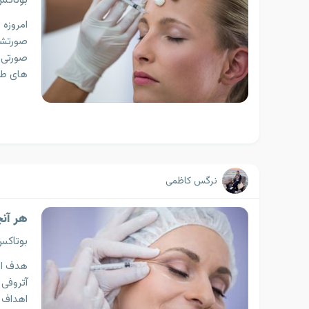
بوتاک
امروزه 
صورتشا
صورتی ک
های طب
نرگس کاظمی
هر آنچ
بوتاک
هدف از
آتروفی 
اهداف ز