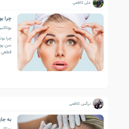
علی کاظمی
چرا بو
بوتاک
چرا بو
سن پوست
قطعی ب
نرگس کاظمی
به جا