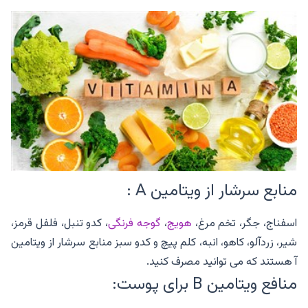
منابع سرشار از ویتامین A :
اسفناج، جگر، تخم مرغ،
هویج
،
گوجه فرنگی
، کدو تنبل، فلفل قرمز،
شیر، زردآلو، کاهو، انبه، کلم پیچ و کدو سبز منابع سرشار از ویتامین
آ هستند که می توانید مصرف کنید.
منافع ویتامین B برای پوست: