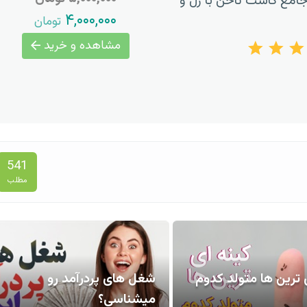
امع کاشت ناخن با ژل و
۴,۰۰۰,۰۰۰
تومان
مشاهده و خرید
541
مطلب
 ترین ها متولد کدوم
شغل های پردرآمد رو
میشناسی؟