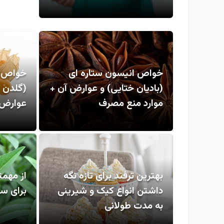
خواص انیسون ستاره ای
خواص م
(بادیان ختایی) و عوارض آن +
(گلدن ب
موارد منع مصرف
عوارض 
بهترین ترفند برای تازه نگه
از مهم
داشتن انواع کیک و شیرینی
برای سل
به مدت طولانی