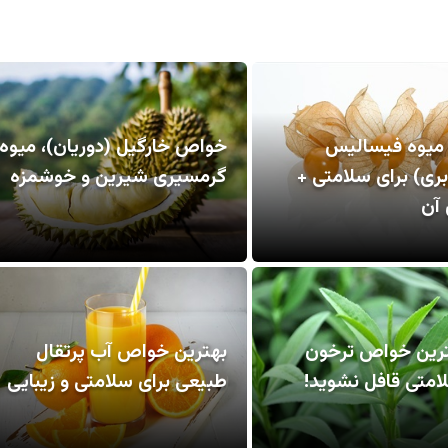
یوه فیسالیس
خواص خارگیل (دوریان)، میوه
ری) برای سلامتی +
گرمسیری شیرین و خوشمزه
آن
ترین خواص ترخون
بهترین خواص آب پرتقال
امتی قافل نشوید!
طبیعی برای سلامتی و زیبایی