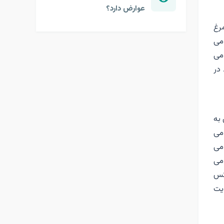
عوارض دارد؟
مرغ
می
می
در
به
 می
می
 می
کس
یت