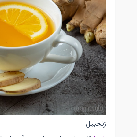
زنجبیل