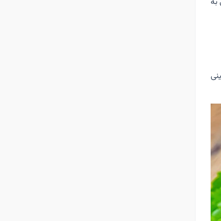
به
نی