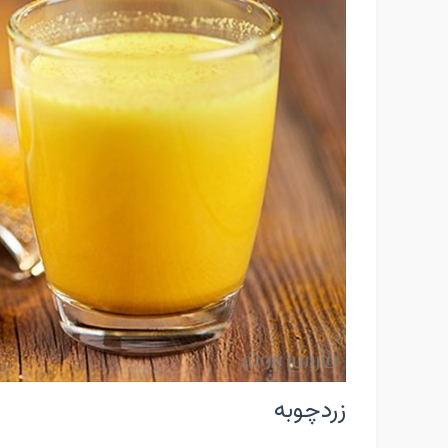
زردچوبه