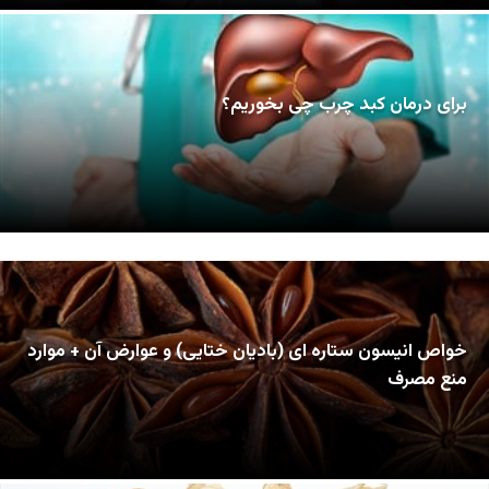
برای درمان کبد چرب چی بخوریم؟
خواص انیسون ستاره ای (بادیان ختایی) و عوارض آن + موارد
منع مصرف