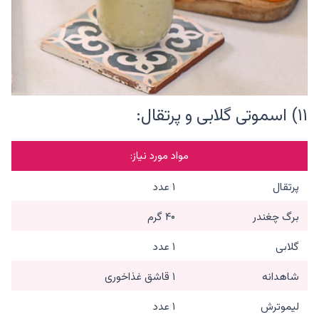
۱۱) اسموتی گلابی و پرتقال:
مواد مورد نیاز:
پرتقال
۱ عدد
برگ چغندر
۴۰ گرم
گلابی
۱ عدد
شاهدانه
۱ قاشق غذاخوری
لیموترش
۱ عدد