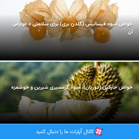
خواص میوه فیسالیس (گلدن بری) برای سلامتی + عوارض
آن
خواص خارگیل (دوریان)، میوه گرمسیری شیرین و خوشمزه
کانال آپارات ما را دنبال کنید