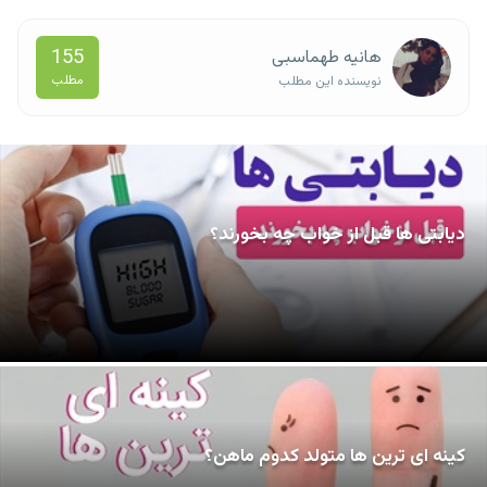
155
هانیه طهماسبی
مطلب
نویسنده این مطلب
دیابتی ها قبل از خواب چه بخورند؟
کینه ای ترین ها متولد کدوم ماهن؟