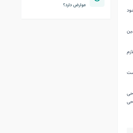
عوارض دارد؟
 خارج می‌شود
ین
ازم
ست
حی
احی