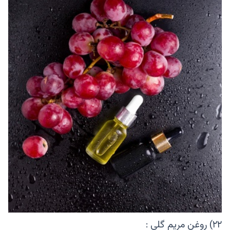
۲۲) روغن مریم گلی :