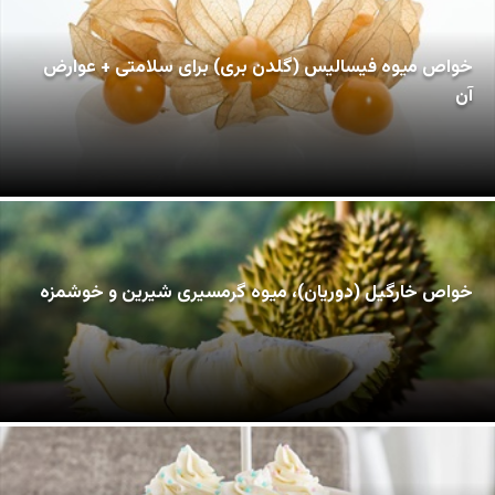
خواص میوه فیسالیس (گلدن بری) برای سلامتی + عوارض
آن
خواص خارگیل (دوریان)، میوه گرمسیری شیرین و خوشمزه