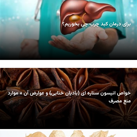
برای درمان کبد چرب چی بخوریم؟
خواص انیسون ستاره ای (بادیان ختایی) و عوارض آن + موارد
منع مصرف