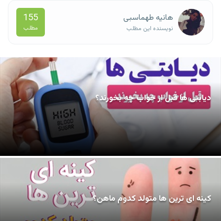
155
هانیه طهماسبی
مطلب
نویسنده این مطلب
دیابتی ها قبل از خواب چه بخورند؟
کینه ای ترین ها متولد کدوم ماهن؟