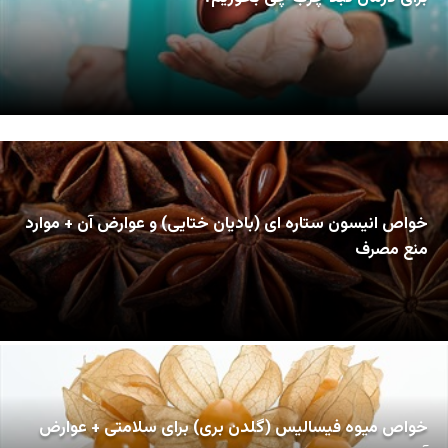
خواص انیسون ستاره ای (بادیان ختایی) و عوارض آن + موارد
منع مصرف
خواص میوه فیسالیس (گلدن بری) برای سلامتی + عوارض