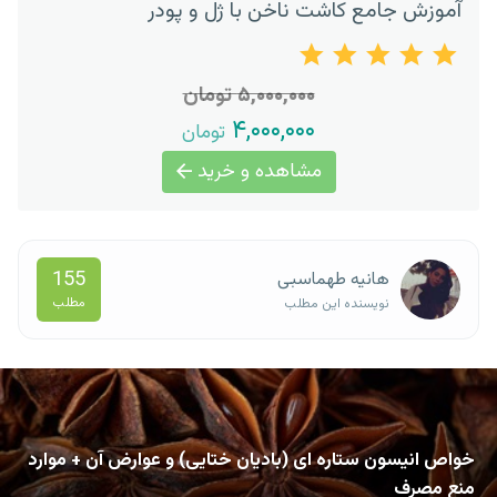
آموزش جامع کاشت ناخن با ژل و پودر
۵,۰۰۰,۰۰۰ تومان
۴,۰۰۰,۰۰۰
تومان
مشاهده و خرید
155
هانیه طهماسبی
مطلب
نویسنده این مطلب
خواص انیسون ستاره ای (بادیان ختایی) و عوارض آن + موارد
منع مصرف