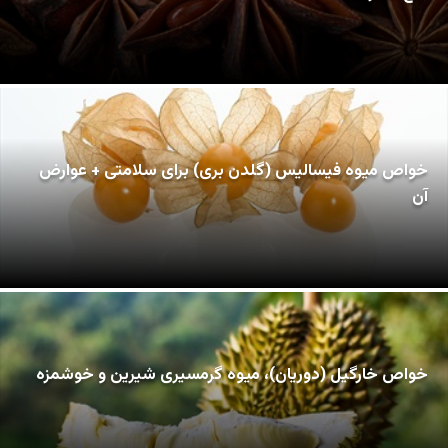
خواص میوه فیسالیس (گلدن بری) برای سلامتی + عوارض
آن
خواص خارگیل (دوریان)، میوه گرمسیری شیرین و خوشمزه