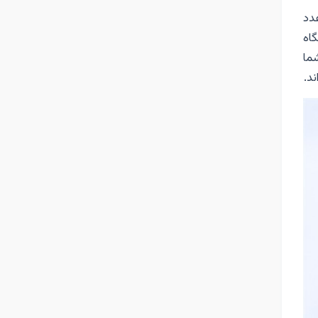
دد
ستگاه
ما
د.