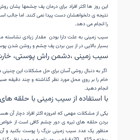
این روز ها اکثر افراد برای درمان پف چشمها یشان روش 
نتیجه ی دلخواهشان دست پیدا نمی کنند. اما جالب است 
را انجام می دهد.
سیب زمینی به علت دارا بودن مقدار زیادی نشاسته مایع
بسیار بالایی در از بین بردن پف چشم و روشن شدن پوس
سیب زمینی ،دشمن راش پوستی، خار
اگر به دنبال روشی آسان برای حل مشکلات این چنینی م
خام را بر روی محل مورد نظر گذاشته و چند دقیقه صبر ک
انجام دهید.
با استفاده از سیب زمینی با حلقه ها
یکی از مشکلات مهمی که امروزه اکثر افراد دچار آن هس
بردن حلقه های تیره ی دور چشم کافی است از خواص 
منظور یک عدد سیب زمینی بزرگ را پوست بکنید و آن 
ریخته و 15الی 20دقیقه بر روی ناحیه ی مورد نظر بگذارید و در پایان آن را با آب گرم شست و شو دهید.