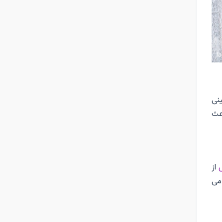
نی
عث
از
می