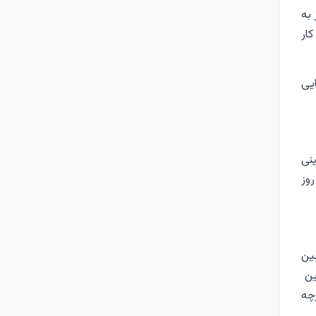
 به
ار
یی
نی
روز
بین
ین
چه