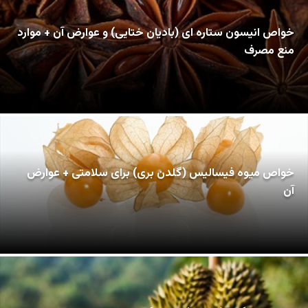
خواص انیسون ستاره ای (بادیان ختایی) و عوارض آن + موارد
منع مصرف
خواص میوه فیسالیس (گلدن بری) برای سلامتی + عوارض
آن