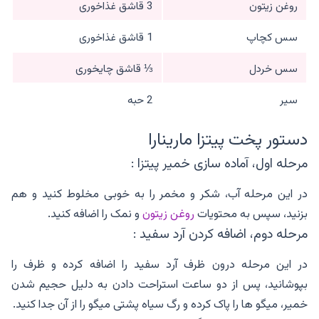
روغن زیتون
3 قاشق غذاخوری
سس کچاپ
1 قاشق غذاخوری
سس خردل
⅓ قاشق چایخوری
سیر
2 حبه
دستور پخت پیتزا مارینارا
مرحله اول، آماده سازی خمیر پیتزا :
در این مرحله آب، شکر و مخمر را به خوبی مخلوط کنید و هم
بزنید، سپس به محتویات
روغن زیتون
و نمک را اضافه کنید.
مرحله دوم، اضافه کردن آرد سفید :
در این مرحله درون ظرف آرد سفید را اضافه کرده و ظرف را
بپوشانید، پس از دو ساعت استراحت دادن به دلیل حجیم شدن
خمیر، میگو ها را پاک کرده و رگ سیاه پشتی میگو را از آن جدا کنید.