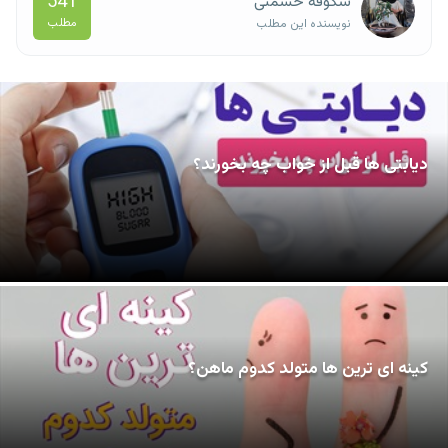
541
شکوفه حشمتی
مطلب
نویسنده این مطلب
دیابتی ها قبل از خواب چه بخورند؟
کینه ای ترین ها متولد کدوم ماهن؟