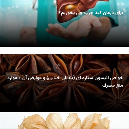
برای درمان کبد چرب چی بخوریم؟
خواص انیسون ستاره ای (بادیان ختایی) و عوارض آن + موارد
منع مصرف