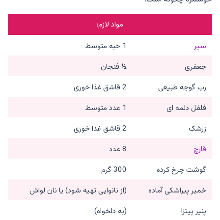
مواد لازم:
سیر
1 حبه متوسط
جعفری
½ فنجان
رب گوجه طبیعی
2 قاشق غذا خوری
فلفل دلمه ای
1 عدد متوسط
زرشک
2 قاشق غذا خوری
قارچ
8 عدد
گوشت چرخ کرده
300 گرم
خمیر پیراشکی آماده
(از نانوایی تهیه شود) یا نان لواش
پنیر پیتزا
(به دلخواه)