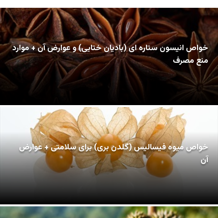
خواص انیسون ستاره ای (بادیان ختایی) و عوارض آن + موارد
منع مصرف
خواص میوه فیسالیس (گلدن بری) برای سلامتی + عوارض
آن