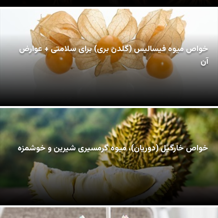
خواص میوه فیسالیس (گلدن بری) برای سلامتی + عوارض
آن
خواص خارگیل (دوریان)، میوه گرمسیری شیرین و خوشمزه