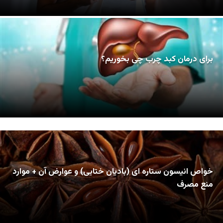
برای درمان کبد چرب چی بخوریم؟
خواص انیسون ستاره ای (بادیان ختایی) و عوارض آن + موارد
منع مصرف