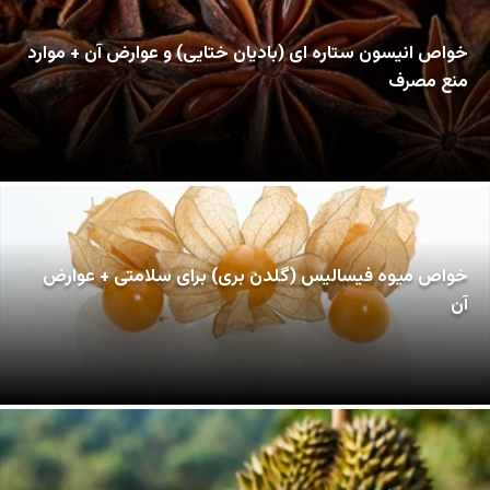
خواص انیسون ستاره ای (بادیان ختایی) و عوارض آن + موارد
منع مصرف
خواص میوه فیسالیس (گلدن بری) برای سلامتی + عوارض
آن