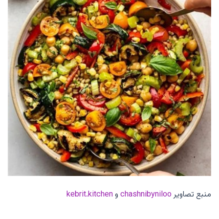
منبع تصاویر
chashnibyniloo
و
kebrit.kitchen