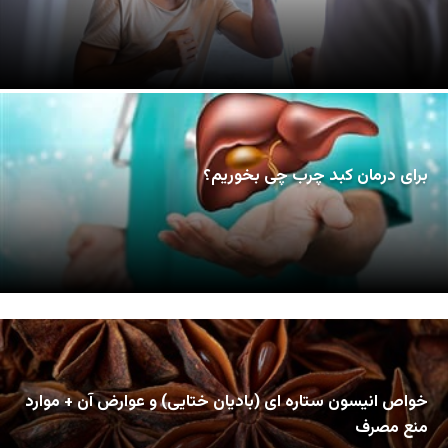
برای درمان کبد چرب چی بخوریم؟
خواص انیسون ستاره ای (بادیان ختایی) و عوارض آن + موارد
منع مصرف