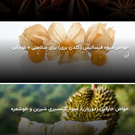
خواص میوه فیسالیس (گلدن بری) برای سلامتی + عوارض
آن
خواص خارگیل (دوریان)، میوه گرمسیری شیرین و خوشمزه