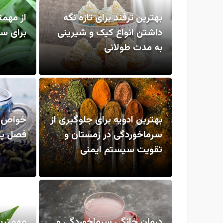
بهترین ترفند برای تازه نگه
از مهم
داشتن انواع کیک و شیرینی
برای سل
به مدت طولانی
بهترین ادویه برای جلوگیری از
خواص د
سرماخوردگی در زمستان و
فصل پای
تقویت سیستم ایمنی
درمان خانگی سرماخوردگی و
مهمتری