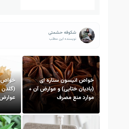
شکوفه حشمتی
نویسنده این مطلب
خواص انیسون ستاره ای
خواص م
(بادیان ختایی) و عوارض آن +
(گلدن ب
موارد منع مصرف
عوارض 