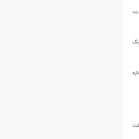
رب
نگ
زه
لت