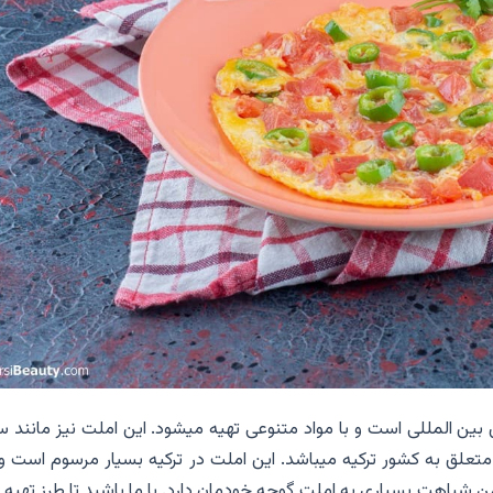
ن المللی است و با مواد متنوعی تهیه میشود. این املت نیز مانند سا
متعلق به کشور ترکیه میباشد. این املت در ترکیه بسیار مرسوم است و 
 شباهت بسیاری به املت گوجه خودمان دارد. با ما باشید تا طرز تهیه 