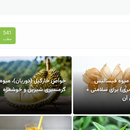
541
مطلب
یوه فیسالیس
خواص خارگیل (دوریان)، میوه
ری) برای سلامتی +
گرمسیری شیرین و خوشمزه
آن