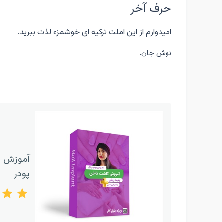
حرف آخر
امیدوارم از این املت ترکیه ای خوشمزه لذت ببرید.
نوش جان.
آموزش ج
پودر