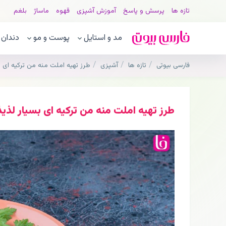
تازه ها
پرسش و پاسخ
آموزش آشپزی
قهوه
ماساژ
بلغم
مد و استایل
پوست و مو
دندان
فارسی بیوتی
تازه ها
آشپزی
طرز تهیه املت منه من ترکیه ای ب
طرز تهیه املت منه من ترکیه ای بسیار لذیذ