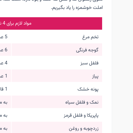
املت خوشمزه را یاد بگیریم.
مواد لازم برای 4 نفر
تخم مرغ
5 عدد
گوجه فرنگی
6 عدد
فلفل سبز
4 عدد
پیاز
1 عدد بزرگ
پونه خشک
1 قاشق غذاخوری
نمک و فلفل سیاه
به مق
پاپریکا و فلفل قرمز
به مق
زردچوبه و روغن
به مق