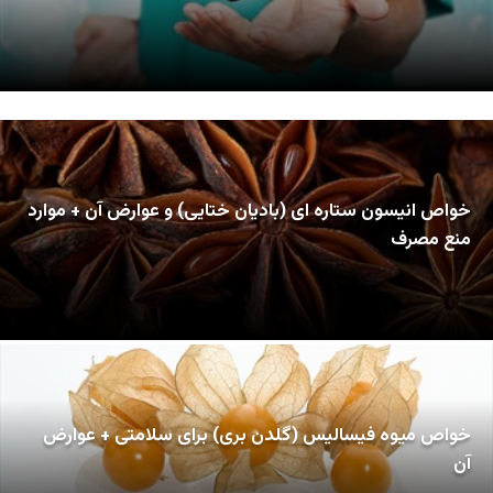
خواص انیسون ستاره ای (بادیان ختایی) و عوارض آن + موارد
منع مصرف
خواص میوه فیسالیس (گلدن بری) برای سلامتی + عوارض
آن