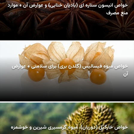
خواص انیسون ستاره ای (بادیان ختایی) و عوارض آن + موارد
منع مصرف
خواص میوه فیسالیس (گلدن بری) برای سلامتی + عوارض
آن
خواص خارگیل (دوریان)، میوه گرمسیری شیرین و خوشمزه