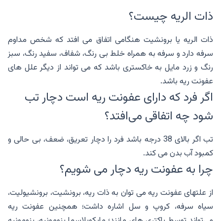
ذات الریه چیست؟
ذات الریه یا برونشیت هنگامی اتفاق می افتد که شخص مداوم
سرفه دارد و سرفه به همراه خلط بی رنگ، شفاف، سفید رنگ، سبز
رنگ و زرد مایل به خاکستری باشد که می تواند از دیگر علل های
عفونت ریه باشد.
اگر فرد که دارای عفونت ریه است دچار تب
شود چه اتفاقی می‌افتد؟
تب اگر بالای 38 درجه باشد فرد را دچار تعریق، ضعف، بی حالی و
کمبود آب بدن می کند.
چرا به عفونت ریه دچار می شویم؟
از علتهای عفونت ریه می توان به ذات ریه، برونشیت، برونشیولیت،
سیاه سرفه، کروپ و سل اشاره داشت؛ همچنین عفونت ریه
می‌تواند توسط باکتری های مانند؛ مایکوپلاسما پنومونیه، پنومونیه