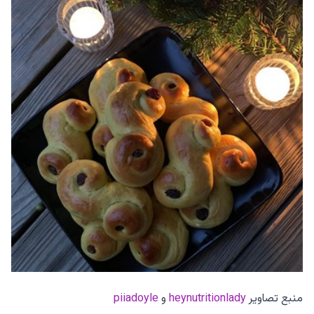
منبع تصاویر
heynutritionlady
و
piiadoyle