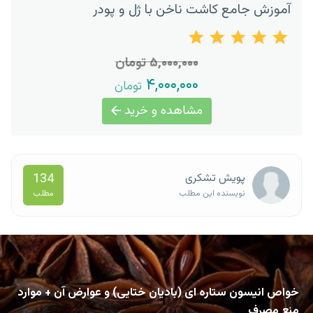
آموزش جامع کاشت ناخن با ژل و پودر
۵,۰۰۰,۰۰۰ تومان
۴,۰۰۰,۰۰۰
تومان
مشاهده و خرید
134
پویش تشکری
مطلب
نویسنده این مطلب
خواص انیسون ستاره ای (بادیان ختایی) و عوارض آن + موارد
منع مصرف