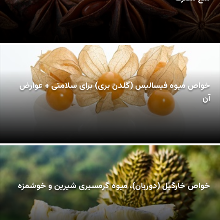
خواص میوه فیسالیس (گلدن بری) برای سلامتی + عوارض
آن
خواص خارگیل (دوریان)، میوه گرمسیری شیرین و خوشمزه