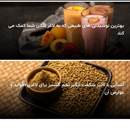
بهترین نوشیدنی های طبیعی که به لاغر شدن شما کمک می
کند
آشنایی با تاثیر شگفت انگیز تخم گشنیز برای لاغری+فواید و
عوارض آن