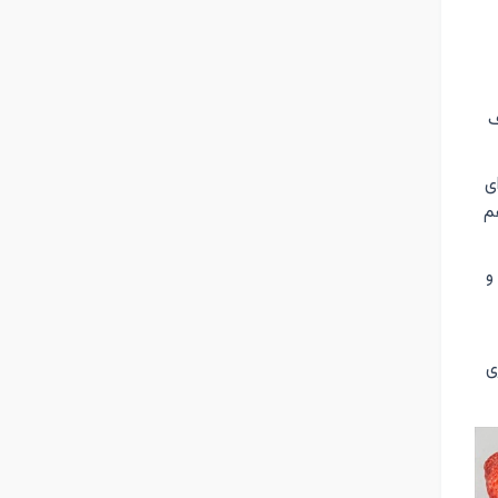
ف
ی
 هم
و
ی