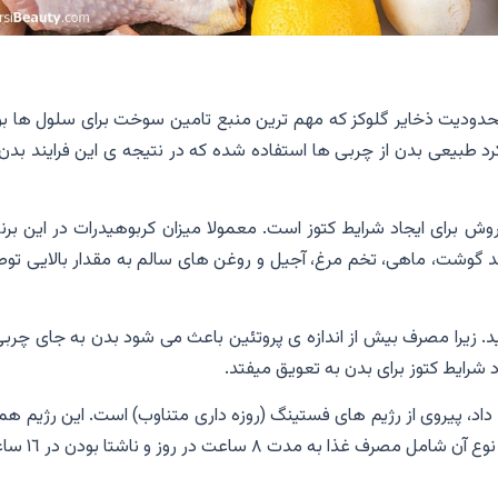
محدودیت ذخایر گلوکز که مهم ترین منبع تامین سوخت برای سلول ها بو
رد طبیعی بدن از چربی ها استفاده شده که در نتیجه ی این فرایند بدن
روش برای ایجاد شرایط کتوز است. معمولا میزان کربوهیدرات در این برن
ادی مانند گوشت، ماهی، تخم مرغ، آجیل و روغن های سالم به مقدار بالایی تو
. زیرا مصرف بیش از اندازه ی پروتئین باعث می شود بدن به جای چربی 
د شرایط کتوز برای بدن به تعویق میفتد.
 داد، پیروی از رژیم های فستینگ (روزه داری متناوب) است. این رژیم هم
دسته بندی های مختلفی تقسیم می شود اما رایج ترین نوع آن شامل م