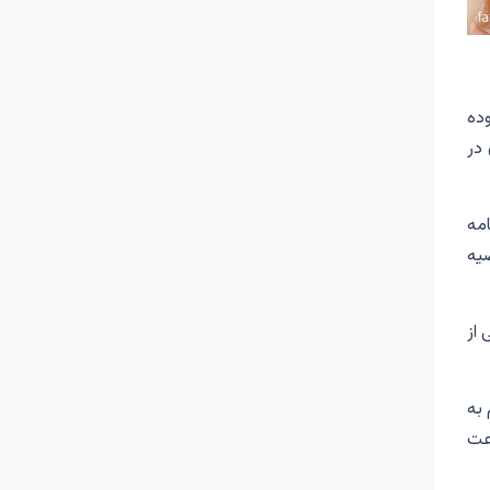
ده
 در
امه
صیه
از
 به
صرف غذا به مدت ٨ ساعت در روز و ناشتا بودن در ١٦ ساعت