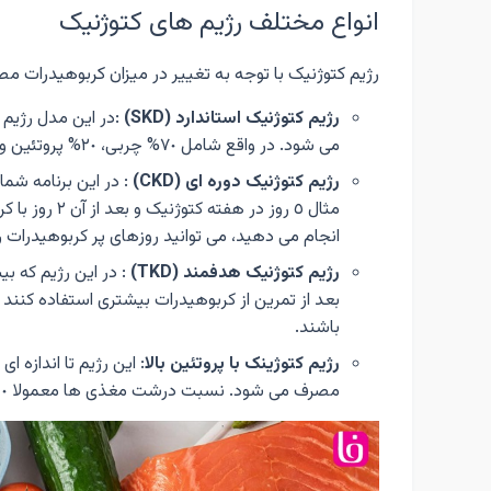
انواع مختلف رژیم های کتوژنیک
رژیم کتوژنیک با توجه به تغییر در میزان کربوهیدرات مصرفی می تواند به 
رژیم کتوژنیک استاندارد (
SKD
)
:در این مدل رژیم 
می شود. در واقع شامل ٧٠% چربی، ٢٠% پروتئین و تنها ١٠% کربوهیدرات خواهد بود.
رژیم کتوژنیک دوره ای (
CKD
)
: در این برنامه شم
مثال ٥ روز در
انجام می دهید، می توانید روزهای پر کربوهیدرات 
رژیم کتوژنیک هدفمند (
TKD
)
: در این رژیم که بی
بعد از تمرین از کربوهیدرات بیشتری استفاده کنند ت
باشند.
رژیم کتوژینک با پروتئین بالا
: این رژیم تا اندازه ا
مصرف می شود. نسبت درشت مغذی ها معمولا ٦٠% چربی، ٣٥% پروتئین و ٥% کربوهیدرات تعیین می شود.