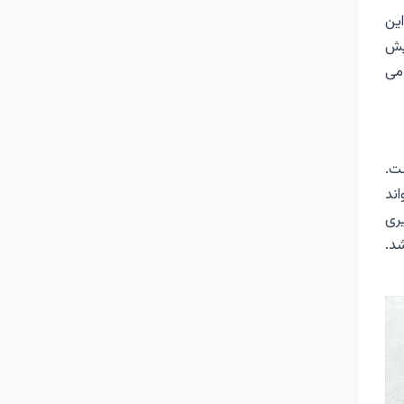
این
ایش
می
ت.
اند
یری
شد.