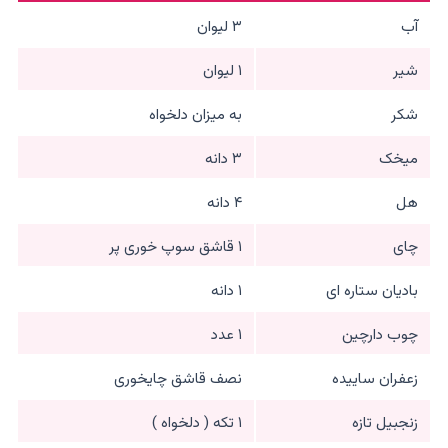
آب
۳ لیوان
شیر
۱ لیوان
شکر
به میزان دلخواه
میخک
۳ دانه
هل
۴ دانه
چای
۱ قاشق سوپ خوری پر
بادیان ستاره ای
۱ دانه
چوب دارچین
۱ عدد
زعفران ساییده
نصف قاشق چایخوری
زنجبیل تازه
۱ تکه ( دلخواه )