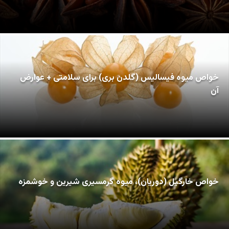
خواص میوه فیسالیس (گلدن بری) برای سلامتی + عوارض
آن
خواص خارگیل (دوریان)، میوه گرمسیری شیرین و خوشمزه