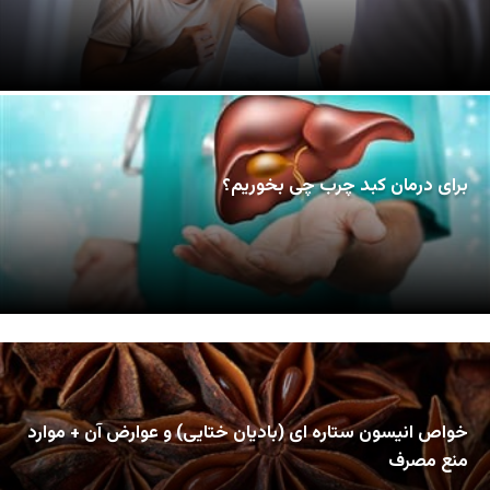
برای درمان کبد چرب چی بخوریم؟
خواص انیسون ستاره ای (بادیان ختایی) و عوارض آن + موارد
منع مصرف