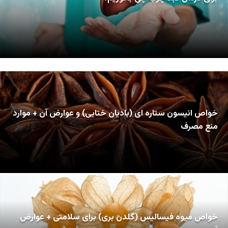
خواص انیسون ستاره ای (بادیان ختایی) و عوارض آن + موارد
منع مصرف
خواص میوه فیسالیس (گلدن بری) برای سلامتی + عوارض