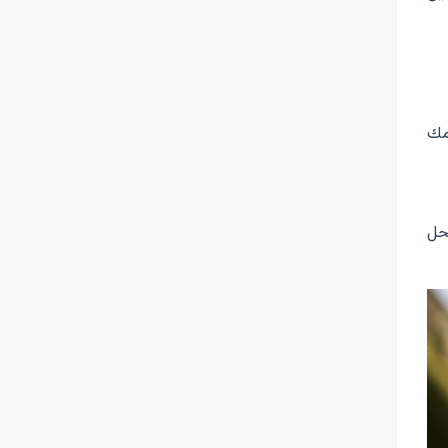
مك
را به مدت ٢٠ دقيقه در محل