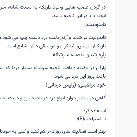
در گردن عصب هايى وجود داردكه به سمت شانه، سر و
ايجاد درد در اين ناحيه باشد.
تاندونيت:
تاندونيت در شانه و آرنج باعث درد دست چپ مي شود كه 
بازيكنان تنيس، شناگران و موسيقى دانان شايع است.
پاره شدن عضله سرشانه:
پارگى در عضله و بافت ناحيه سرشانه بسيار دردناك اس
باعث بروز اين درد مي شود.
خود مراقبتى: (رایس درمانی)
گاهى در بيشتر موارد انواع درد در ناحيه بازو و دست به مرو
استفاده كرد.
١- استراحت(R):
بهتر است فعاليت هاى روزانه را كم كنيد و كمى به خودت