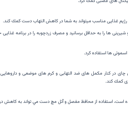
گنال هاى عصبى كمك كرد.
ها رژيم غذايى مناسب ميتواند به شما در كاهش التهاب دست كمك كند.
يرينى ها را به حداقل برسانيد و مصرف زردچوبه را در برنامه غذايى خ
اسموتى ها استفاده كرد.
ن چاى در كنار مكمل هاى ضد التهابی و كرم هاى موضعى و داروهايى 
رى كمك كند.
ه است، استفاده از محافظ مفصل و آتل مچ دست مي تواند به كاهش درد