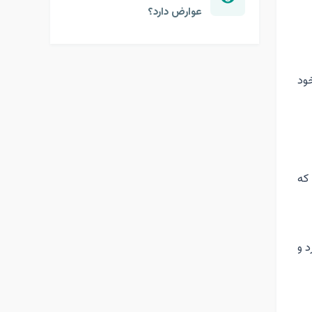
عوارض دارد؟
ود
كه
 و