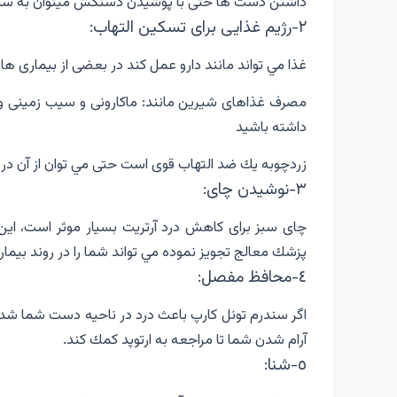
داشتن دست ها حتى با پوشيدن دستكش ميتوان به سي
٢-رژيم غذايى براى تسكين التهاب:
غذا مي تواند مانند دارو عمل كند در بعضى از بيمارى 
مصرف غذاهاى شيرين مانند: ماكارونى و سيب زمينى و ش
داشته باشيد
زردچوبه يك ضد التهاب قوى است حتى مي توان از آن در 
٣-نوشيدن چای:
چاى سبز براى كاهش درد آرتريت بسيار موثر است، اي
پزشك معالج تجويز نموده مي تواند شما را در روند بيما
٤-محافظ مفصل:
اگر سندرم تونل كارپ باعث درد در ناحيه دست شما شد
آرام شدن شما تا مراجعه به ارتوپد كمك كند.
٥-شنا: