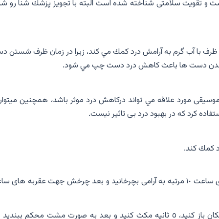
 و تقويت سلامتى شناخته شده است البته با تجويز پزشك شنا رو شر
ف با آب گرم به آرامش درد كمك مي كند، زيرا در زمان ظرف شستن د
شدن دست ها باعث كاهش درد دست چپ مي شود.
سيقى مورد علاقه مي تواند دركاهش درد موثر باشد، همچنين ميتوان 
اده كرد كه در بهبود درد بى تاثير نيست.
د كمك كند.
چرخش مچ دست، ابتدا مچ دست را بر خلاف عقربه هاى ساعت ١٠ مرتبه به آرامى بچرخانيد و بعد چرخش جهت عقربه هاى
كشش انگشتان دست، ابتدا انگشتان دست را تا حد امكان باز كنيد، ٥ ثانيه مكث كنيد و بعد به صورت مشت محكم ببند