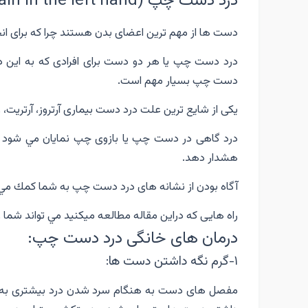
درد دست چپ (Pain in the left hand)
دست ها از مهم ترين اعضاى بدن هستند چرا كه براى انج
درد دست چپ يا هر دو دست براى افرادى كه به اين
دست چپ بسيار مهم است.
يكى از شايع ترين علت درد دست بيمارى آرتروز، آرتريت، ر
درد گاهى در دست چپ يا بازوى چپ نمايان مي شود و ا
هشدار دهد.
آگاه بودن از نشانه هاى درد دست چپ به شما كمك مي كند
راه هايى كه دراين مقاله مطالعه ميكنيد مي تواند شما را
درمان هاى خانگى درد دست چپ:
١-گرم نگه داشتن دست ها:
مفصل هاى دست به هنگام سرد شدن درد بيشترى به بيما