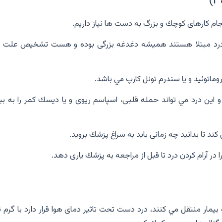
ام كارهاى كوچك و بزرگ به دست ها نياز داريم.
 درد مبتلا هستند هميشه دغدغه بزرگى بوده و هست تشخيص علت د
وماتوئيد و يا سندرم تونل كارپ مي باشد.
ين درد مي تواند حمله قلبى، اسپاسم ريوى و يا ديسك كمر را به بيم
 تا بدانيد چه زمانى بايد به سراغ پزشك برويد.
 در آرام كردن درد تا قبل از مراجعه به پزشك يارى دهد.
ر منتقل مي كنند، درد دست تحت تاثير دماى هوا قرار دارد با گرم ن