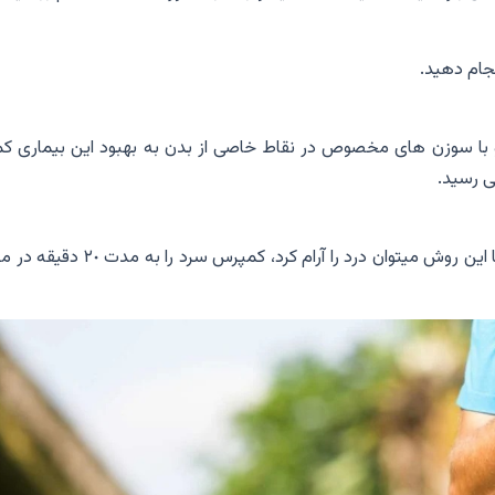
نجام دهيد.
ا سوزن هاى مخصوص در نقاط خاصى از بدن به بهبود اين بيمارى ك
ی رسيد.
دربسیاری از آسيب هاى جزئى ازجمله درد دست و مچ با اين روش ميتوان درد را آرام كرد، كمپرس سرد 