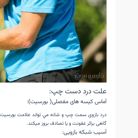
علت درد دست چپ:
آماس كيسه هاى مفصلى( بورسيت):
درد بازوى سمت چپ و شانه مي تواند علامت بورسيت با
گاهى براثر عفونت و يا تصادف بروز ميكند.
آسيب شبكه بازويى: