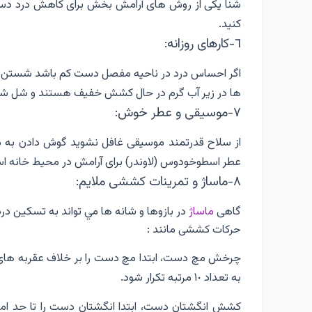
شنا يكى از روش هاى آرامش بخش براى كاهش درد دست
كنيد.
٦-كارهاى روزانه:
اگر احساس درد در ناحيه مفصل دست كم باشد شستن ظر
ها در زير آب گرم در حال كشش خفيف هستند و شل 
٧-موسيقى و عطر خوش:
از سلاح قدرتمند موسيقى غافل نشويد گوش دادن به مو
عطر اسطوخودوس (لاوندر) براى آرامش در محيط خانه استف
٨-ماساژ و تمرينات كششى ملايم:
گاهى
ماساژ
در بازوها و شانه ها مي تواند به تسكين در
حركات كششى مانند :
به تعداد ١٠ مرتبه تكرار شود.