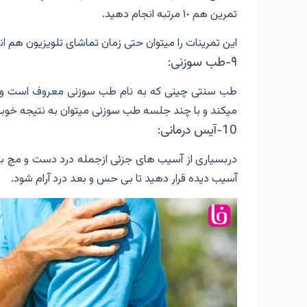
تمرين هم ١٠ مرتبه انجام دهيد.
اين تمرينات را ميتوان حتى زمان تماشاى تلويزيون هم ا
٩-طب سوزنى:
طب سنتى چينى كه به نام طب سوزنى معروف است و ب
ميكند و با چند جلسه طب سوزنى ميتوان به نتيجه خوب
10-آيس درمانى:
آسيب ديده قرار دهيد تا بى حس و بعد درد آرام شود.