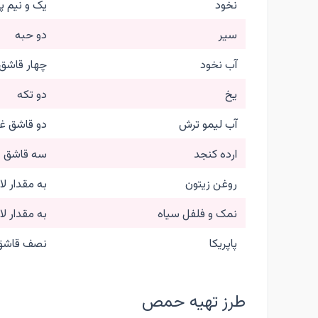
نخود
یک و نیم پ
سیر
دو حبه
آب نخود
چهار قاشق
یخ
دو تکه
آب لیمو ترش
دو قاشق غ
ارده کنجد
سه قاشق غ
روغن زیتون
به مقدار لا
نمک و فلفل سیاه
به مقدار لا
پاپریکا
نصف قاشق
طرز تهیه حمص