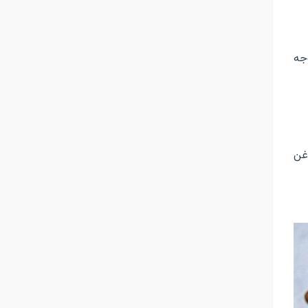
وجه
غن