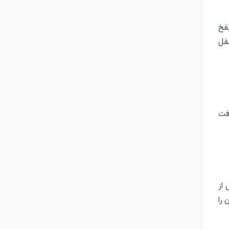
نفخ
لفل
فت
 از
را