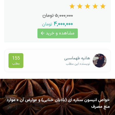
۵,۰۰۰,۰۰۰ تومان
۴,۰۰۰,۰۰۰
تومان
مشاهده و خرید
155
هانیه طهماسبی
مطلب
نویسنده این مطلب
خواص انیسون ستاره ای (بادیان ختایی) و عوارض آن + موارد
منع مصرف