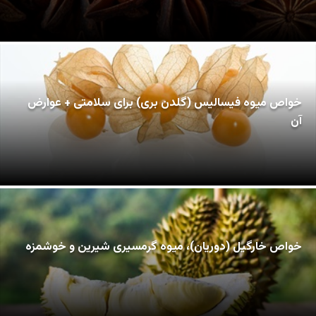
خواص میوه فیسالیس (گلدن بری) برای سلامتی + عوارض
آن
خواص خارگیل (دوریان)، میوه گرمسیری شیرین و خوشمزه