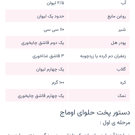
آب
۲/۵ لیوان
روغن مایع
حدود یک لیوان
شیر
۱۱۰ سی سی
پودر هل
یک دوم قاشق چایخوری
زعفران دم کرده یا زردچوبه
۳ قاشق غذاخوری
گلاب
یک چهارم لیوان
کره
۱۰۰ گرم
نمک
یک چهارم قاشق چایخوری
دستور پخت حلوای اوماج
مرحله ی اول :