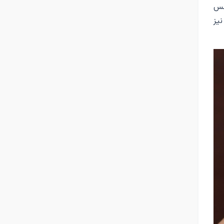
جنس
یز