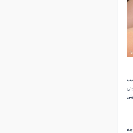
سبب
یتی
یلی
وجه