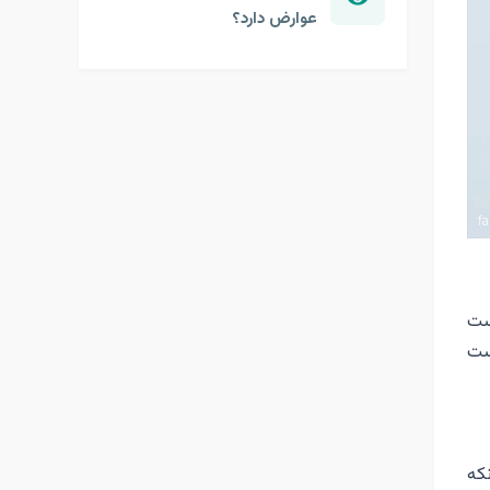
عوارض دارد؟
ست
ست
نکه