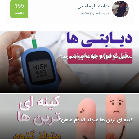
155
هانیه طهماسبی
مطلب
نویسنده این مطلب
دیابتی ها قبل از خواب چه بخورند؟
کینه ای ترین ها متولد کدوم ماهن؟