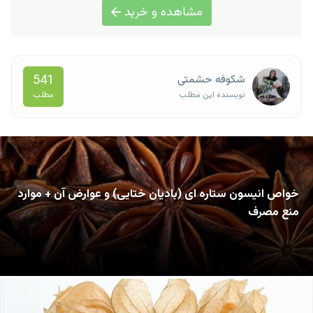
مشاهده و خرید
541
شکوفه حشمتی
مطلب
نویسنده این مطلب
خواص انیسون ستاره ای (بادیان ختایی) و عوارض آن + موارد
منع مصرف