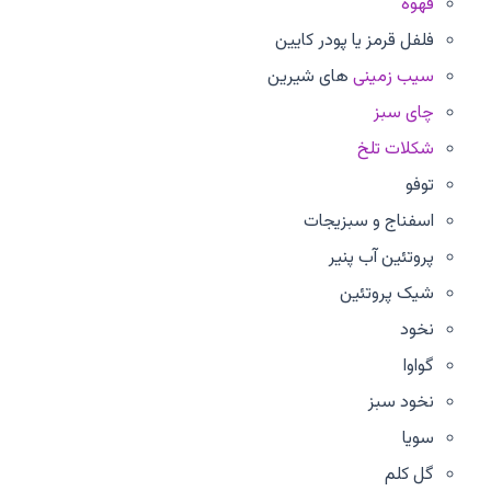
قهوه
فلفل قرمز یا پودر کایین
سیب زمینی
های شیرین
چای سبز
شکلات تلخ
توفو
اسفناج و سبزیجات
پروتئین آب پنیر
شیک پروتئین
نخود
گواوا
نخود سبز
سویا
گل کلم