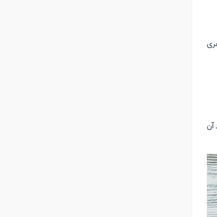
ری
 آن