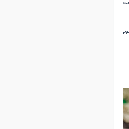
 فسفر، منیزیم و ویتامین K در سلامت
وم
.