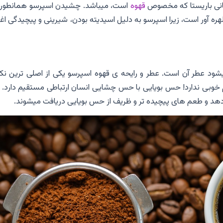
هانی باریستا که مخصوص
قهوه
است، میباشد. چشیدن اسپرسو همانطور 
دلهره آور است، زیرا اسپرسو به دلیل اسیدیته بودن، شیرینی و پیچیدگی ا
ود عطر آن است. عطر و رایحه ی قهوه اسپرسو یکی از اصلی ترین نکا
وبی ندارد! حس بویایی با حس چشایی انسان ارتباطی مستقیم دارد. زی
هد و طعم های پیچیده تر و ظریف از حس بویایی دریافت میشوند.